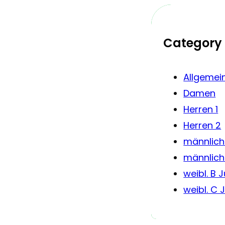
Category
Allgemei
Damen
Herren 1
Herren 2
männlich
männlich
weibl. B 
weibl. C