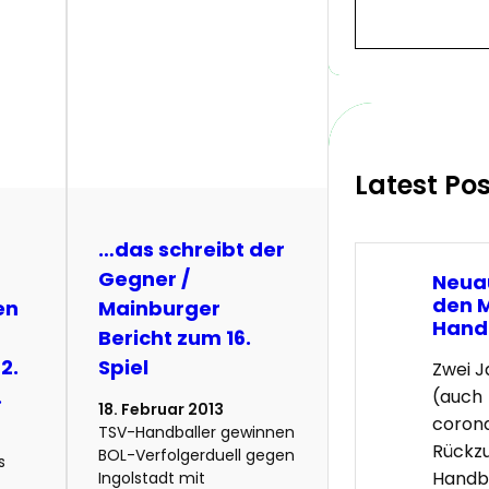
S
e
a
r
c
h
Latest Po
…das schreibt der
Gegner /
Neua
den 
en
Mainburger
Hand
Bericht zum 16.
2.
Spiel
Zwei 
.
(auch
18. Februar 2013
coron
TSV-Handballer gewinnen
Rückz
BOL-Verfolgerduell gegen
s
Handba
Ingolstadt mit