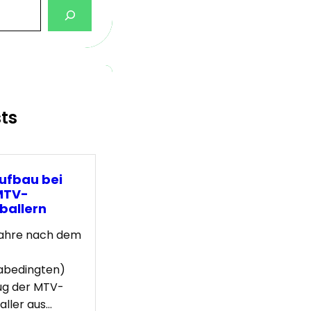
sts
ufbau bei
MTV-
ballern
Jahre nach dem
abedingten)
ug der MTV-
ller aus…