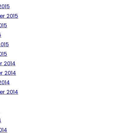
2015
r 2015
015
5
2015
015
r 2014
r 2014
2014
r 2014
4
4
014