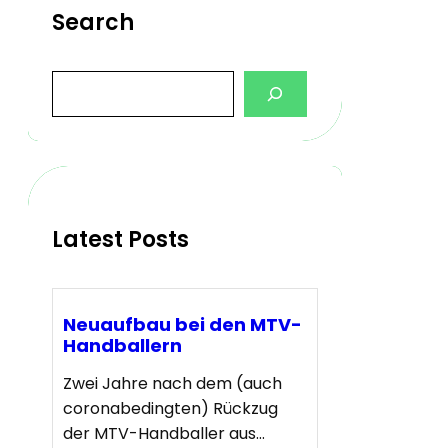
Search
S
e
a
r
c
h
Latest Posts
Neuaufbau bei den MTV-
Handballern
Zwei Jahre nach dem (auch
coronabedingten) Rückzug
der MTV-Handballer aus…