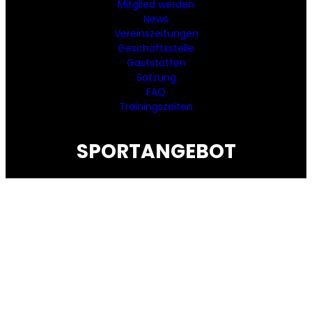
Mitglied werden
News
Vereinszeitungen
Geschäftsstelle
Gaststätten
Satzung
FAQ
Trainingszeiten
SPORTANGEBOT
Aikido
Basketball
Beachvolleyball
Fechten
Fußball
Handball
Judo
Kindersport