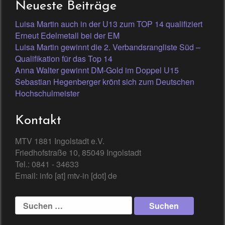
Neueste Beiträge
Luisa Martin auch in der U13 zum TOP 14 qualifiziert
Erneut Edelmetall bei der EM
Luisa Martin gewinnt die 2. Verbandsrangliste Süd –
Qualifikation für das Top 14
Anna Walter gewinnt DM-Gold im Doppel U15
Sebastian Hegenberger krönt sich zum Deutschen
Hochschulmeister
Kontakt
MTV 1881 Ingolstadt e.V.
Friedhofstraße 10, 85049 Ingolstadt
Tel.: 0841 - 34633
Email: info [at] mtv-in [dot] de
Suchen
nach: