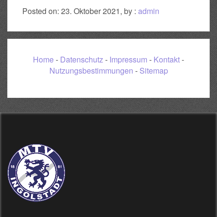
Posted on: 23. Oktober 2021, by :
admin
Home
-
Datenschutz
-
Impressum
-
Kontakt
-
Nutzungsbestimmungen
-
Sitemap