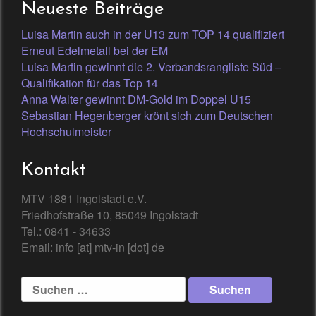
Neueste Beiträge
Luisa Martin auch in der U13 zum TOP 14 qualifiziert
Erneut Edelmetall bei der EM
Luisa Martin gewinnt die 2. Verbandsrangliste Süd –
Qualifikation für das Top 14
Anna Walter gewinnt DM-Gold im Doppel U15
Sebastian Hegenberger krönt sich zum Deutschen
Hochschulmeister
Kontakt
MTV 1881 Ingolstadt e.V.
Friedhofstraße 10, 85049 Ingolstadt
Tel.: 0841 - 34633
Email: info [at] mtv-in [dot] de
Suchen
nach: