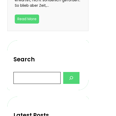
So blieb aber Zeit,…
Read More
Search
S
e
a
r
c
h
Latest Posts