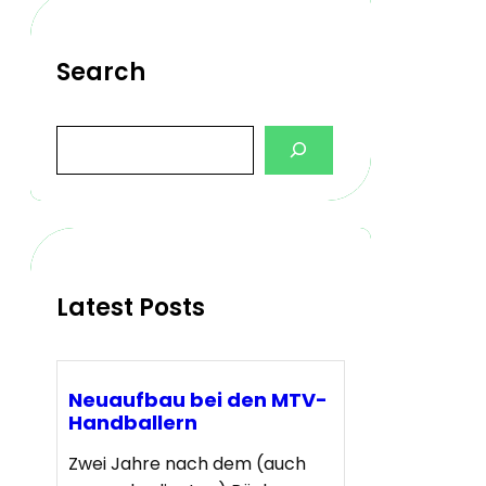
Search
S
e
a
r
c
h
Latest Posts
Neuaufbau bei den MTV-
Handballern
Zwei Jahre nach dem (auch