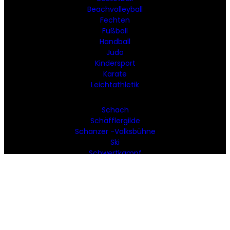
Beachvolleyball
Fechten
Fußball
Handball
Judo
Kindersport
Karate
Leichtathletik
Schach
Schäfflergilde
Schanzer -Volksbühne
Ski
Schwertkampf
Tennis
Tischtennis
Turnen
Volleyball
SOCIAL MEDIA