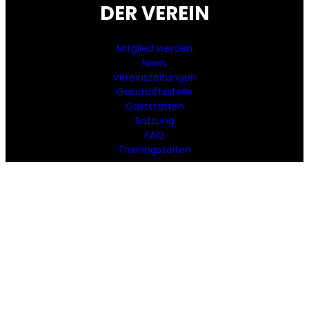
DER VEREIN
Mitglied werden
News
Vereinszeitungen
Geschäftsstelle
Gaststätten
Satzung
FAQ
Trainingszeiten
SPORTANGEBOT
Aikido
Basketball
Beachvolleyball
Fechten
Fußball