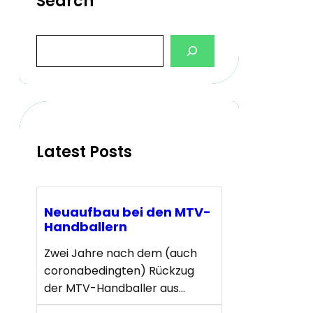
Search
S
e
a
r
c
h
Latest Posts
Neuaufbau bei den MTV-
Handballern
Zwei Jahre nach dem (auch
coronabedingten) Rückzug
der MTV-Handballer aus…