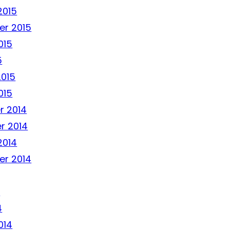
2015
r 2015
015
5
2015
015
r 2014
r 2014
2014
r 2014
4
4
014