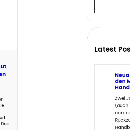
S
e
a
r
c
h
Latest Po
gut
hen
Neua
den 
Hand
Zwei 
er
(auch
die
coron
art
Rückz
. Das
Handba