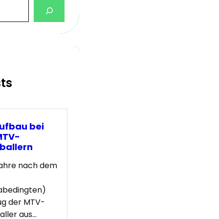
sts
ufbau bei
MTV-
ballern
Jahre nach dem
abedingten)
ug der MTV-
ller aus…