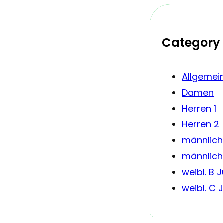
Category
Allgemei
Damen
Herren 1
Herren 2
männlich
männlich
weibl. B 
weibl. C