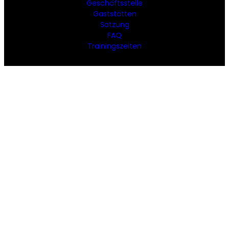
Geschäftsstelle
Gaststätten
Satzung
FAQ
Trainingszeiten
SPORTANGEBOT
Aikido
Basketball
Beachvolleyball
Fechten
Fußball
Handball
Judo
Kindersport
Karate
Leichtathletik