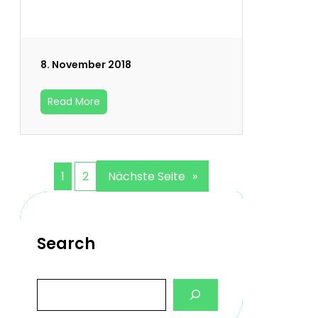
8. November 2018
Read More
1
2
Nächste Seite
»
Search
S
e
a