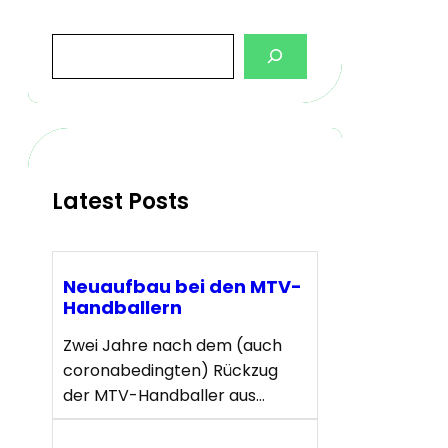
S
e
a
r
c
h
Latest Posts
Neuaufbau bei den MTV-
Handballern
Zwei Jahre nach dem (auch
coronabedingten) Rückzug
der MTV-Handballer aus…