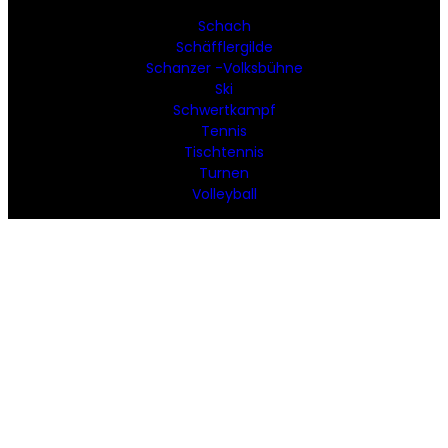
Schach
Schäfflergilde
Schanzer -Volksbühne
Ski
Schwertkampf
Tennis
Tischtennis
Turnen
Volleyball
SOCIAL MEDIA
Facebook
Instagram
YouTube