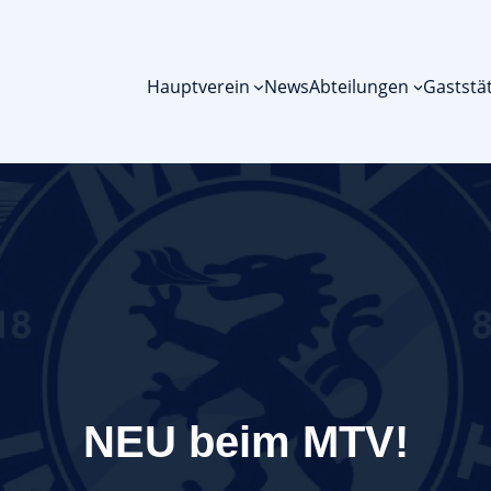
Hauptverein
News
Abteilungen
Gaststä
NEU beim MTV!