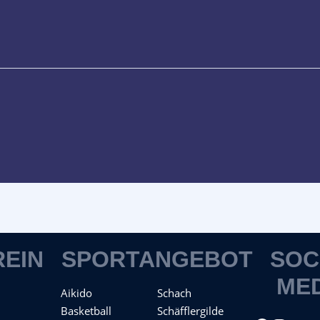
REIN
SPORTANGEBOT
SOC
ME
Aikido
Schach
Basketball
Schäfflergilde