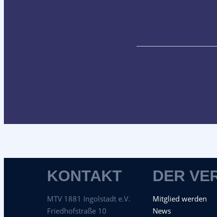
KONTAKT
DER VE
MTV 1881 Ingolstadt e.V.
Mitglied werden
Friedhofstraße 10
News