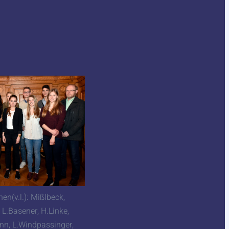
en(v.l.): Mißlbeck,
 L.Basener, H.Linke,
nn, L.Windpassinger,