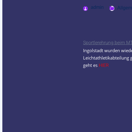
admin
Allgem
Sportlerehrung beim 
Ingolstadt wurden wiede
Leichtathletikabteilung 
HIER
geht es