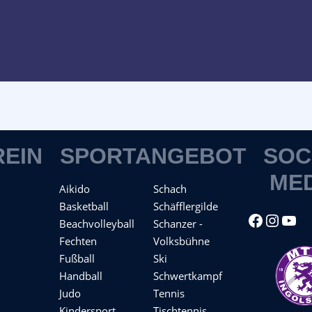
REIN
SPORTANGEBOT
SOC
ME
Aikido
Schach
Basketball
Schäfflergilde
Facebook
Instagram
YouTube
Beachvolleyball
Schanzer -
Fechten
Volksbühne
Fußball
Ski
Handball
Schwertkampf
Judo
Tennis
Kindersport
Tischtennis