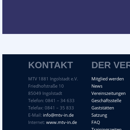
KONTAKT
DER VE
MTV 1881 Ingolstadt e.V.
Mitglied werden
Friedhofstraße 10
News
85049 Ingolstadt
Vereinszeitungen
Telefon: 0841 – 34 633
Geschäftsstelle
Telefax: 0841 – 35 833
Gaststätten
E-Mail:
info@mtv-in.de
Satzung
Internet:
www.mtv-in.de
FAQ
Trainingszeiten