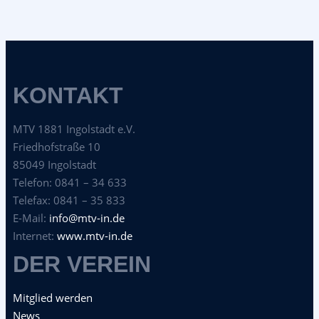
KONTAKT
MTV 1881 Ingolstadt e.V.
Friedhofstraße 10
85049 Ingolstadt
Telefon: 0841 – 34 633
Telefax: 0841 – 35 833
E-Mail:
info@mtv-in.de
Internet:
www.mtv-in.de
DER VEREIN
Mitglied werden
News