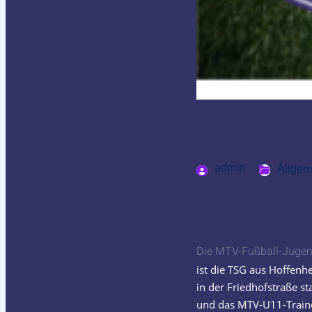
admin
Allgem
Die MTV-Fußball-Jugen
ist die TSG aus Hoffenh
in der Friedhofstraße s
und das MTV-U11-Trainer