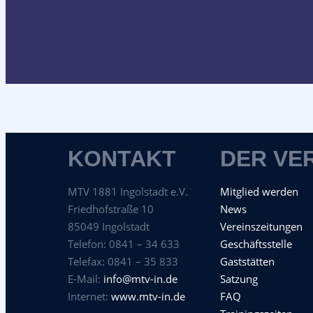
KONTAKT
DER VE
MTV 1881 Ingolstadt e.V.
Mitglied werden
Friedhofstraße 10
News
85049 Ingolstadt
Vereinszeitungen
Telefon: 0841 – 34 633
Geschäftsstelle
Telefax: 0841 – 35 833
Gaststätten
E-Mail:
info@mtv-in.de
Satzung
Internet:
www.mtv-in.de
FAQ