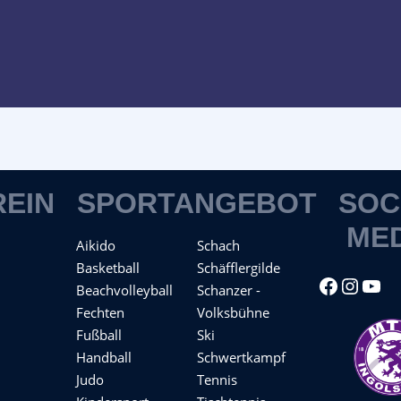
REIN
SPORTANGEBOT
SOC
ME
Aikido
Schach
Basketball
Schäfflergilde
Facebook
Instagram
YouTube
Beachvolleyball
Schanzer -
Fechten
Volksbühne
Fußball
Ski
Handball
Schwertkampf
Judo
Tennis