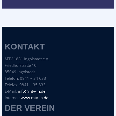
KONTAKT
MTV 1881 Ingolstadt e.V.
Friedhofstraße 10
85049 Ingolstadt
Telefon: 0841 – 34 633
Telefax: 0841 – 35 833
E-Mail:
info@mtv-in.de
Internet:
www.mtv-in.de
DER VEREIN