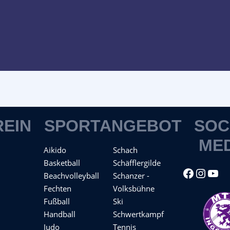
REIN
SPORTANGEBOT
SOC
ME
Aikido
Schach
Basketball
Schäfflergilde
Facebook
Instagram
YouTube
Beachvolleyball
Schanzer -
Fechten
Volksbühne
Fußball
Ski
Handball
Schwertkampf
Judo
Tennis