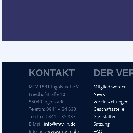
KONTAKT
DER VE
MTV 1881 Ingolstadt e.V.
Mitglied werden
Friedhofstraße 10
News
85049 Ingolstadt
Vereinszeitungen
Telefon: 0841 – 34 633
Geschäftsstelle
Telefax: 0841 – 35 833
Gaststätten
E-Mail:
info@mtv-in.de
Satzung
Internet:
www.mtv-in.de
FAQ