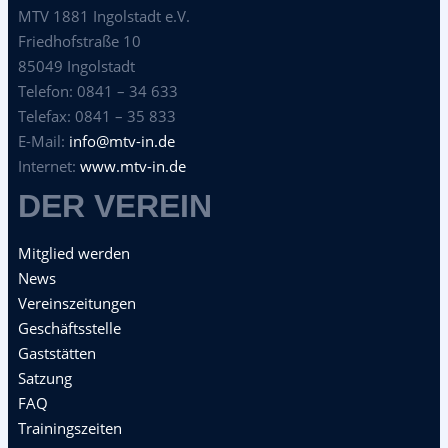
MTV 1881 Ingolstadt e.V.
Friedhofstraße 10
85049 Ingolstadt
Telefon: 0841 – 34 633
Telefax: 0841 – 35 833
E-Mail:
info@mtv-in.de
Internet:
www.mtv-in.de
DER VEREIN
Mitglied werden
News
Vereinszeitungen
Geschäftsstelle
Gaststätten
Satzung
FAQ
Trainingszeiten