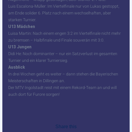
Luis Escalona-Müller: Im Viertelfinale nur von Lukas gestoppt,
am Ende solider 6. Platz nach einem wechselhaften, aber
starken Turnier.
U13 Mädchen
Luisa Martin: Nach einem engen 3:2 im Viertelfinale nicht mehr
zu bremsen – Halbfinale und Finale souverän mit 3:0.
U13 Jungen
Didi He: Noch dominanter – nur ein Satzverlust im gesamten
Turnier und ein klarer Turniersieg.
Ausblick
In drei Wochen geht es weiter – dann stehen die Bayerischen
Meisterschaften in Dillingen an.
Der MTV Ingolstadt reist mit einem Rekord-Team an und will
auch dort für Furore sorgen!
Share this