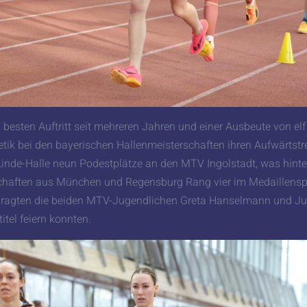
esten Auftritt seit mehreren Jahren und einer Ausbeute von elf
letik bei den bayerischen Hallenmeisterschaften ihren Aufwärtstr
nde-Halle neun Podestplätze an den MTV Ingolstadt, was hinte
chaften aus München und Regensburg Rang vier im Medaillenspi
 ragten die beiden MTV-Jugendlichen Greta Hanselmann und Jul
titel feiern konnten.