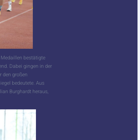
 Medaillen bestätigte
end. Dabei gingen in der
r den großen
egel bedeutete. Aus
ian Burghardt heraus,