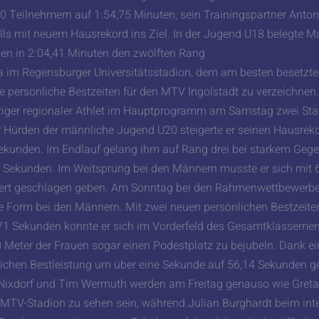
 60 Teilnehmern auf 1:54,75 Minuten, sein Trainingspartner Ant
lls mit neuem Hausrekord ins Ziel. In der Jugend U18 belegte M
en in 2:04,41 Minuten den zwölften Rang
a im Regensburger Universitätsstadion, dem am besten besetzte
he persönliche Bestzeiten für den MTV Ingolstadt zu verzeichne
nziger regionaler Athlet im Hauptprogramm am Samstag zwei Star
 Hürden der männliche Jugend U20 steigerte er seinen Hausrek
Sekunden. Im Endlauf gelang ihm auf Rang drei bei starkem Gege
 Sekunden. Im Weitsprung bei den Männern musste er sich mit 
ert geschlagen geben. Am Sonntag bei den Rahmenwettbewerben
e Form bei den Männern. Mit zwei neuen persönlichen Bestzeite
71 Sekunden konnte er sich im Vorderfeld des Gesamtklassements
 Meter der Frauen sogar einen Podestplatz zu bejubeln. Dank ei
lichen Bestleistung um über eine Sekunde auf 56,14 Sekunden ge
ie Nixdorf und Tim Wermuth werden am Freitag genauso wie Gre
MTV-Stadion zu sehen sein, während Julian Burghardt beim int