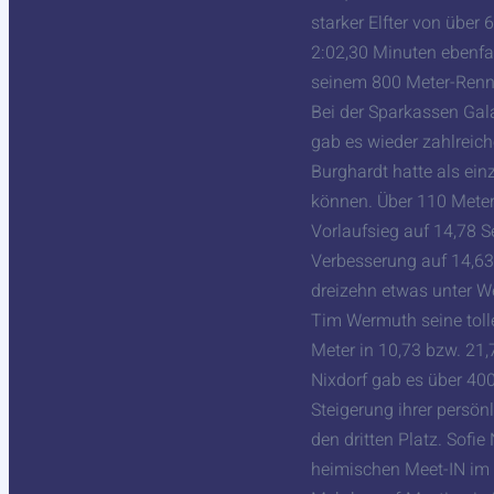
starker Elfter von über
2:02,30 Minuten ebenfa
seinem 800 Meter-Renn
Bei der Sparkassen Gal
gab es wieder zahlreic
Burghardt hatte als ei
können. Über 110 Meter
Vorlaufsieg auf 14,78 
Verbesserung auf 14,63
dreizehn etwas unter W
Tim Wermuth seine toll
Meter in 10,73 bzw. 21,
Nixdorf gab es über 400
Steigerung ihrer persön
den dritten Platz. Sof
heimischen Meet-IN im 