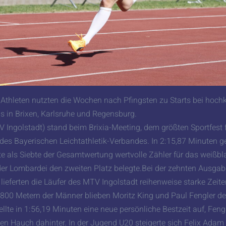
 Athleten nutzten die Wochen nach Pfingsten zu Starts bei hoch
s in Brixen, Karlsruhe und Regensburg.
Ingolstadt) stand beim Brixia-Meeting, dem größten Sportfest 
des Bayerischen Leichtathletik-Verbandes. In 2:15,87 Minuten g
e als Siebte der Gesamtwertung wertvolle Zähler für das weißbl
er Lombardei den zweiten Platz belegte.Bei der zehnten Ausgab
 lieferten die Läufer des MTV Ingolstadt reihenweise starke Zeit
800 Metern der Männer blieben Moritz King und Paul Fengler deu
lte in 1:56,19 Minuten eine neue persönliche Bestzeit auf, Fengl
en Hauch dahinter. In der Jugend U20 steigerte sich Felix Adam