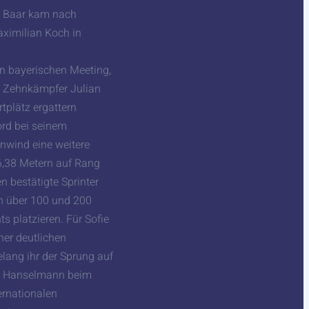
on Baar kam nach
aximilian Koch in
n bayerischen Meeting,
n. Zehnkämpfer Julian
tplätz ergattern
ord bei seinem
nwind eine weitere
6,38 Metern auf Rang
 bestätigte Sprinter
n über 100 und 200
 platzieren. Für Sofie
ner deutlichen
lang ihr der Sprung auf
ta Hanselmann beim
ernationalen