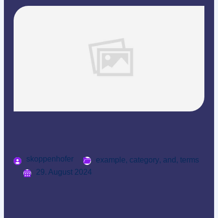
skoppenhofer
example
,
category
,
and
,
terms
29. August 2024