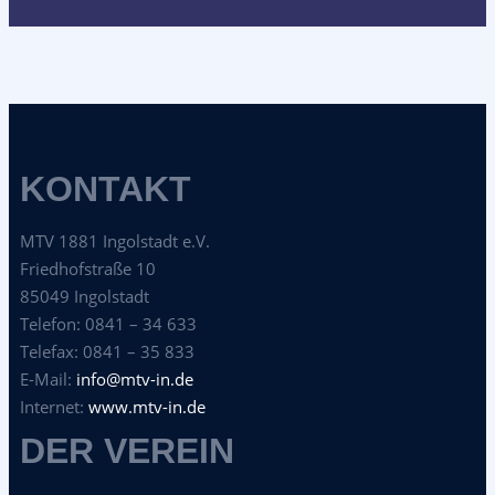
KONTAKT
MTV 1881 Ingolstadt e.V.
Friedhofstraße 10
85049 Ingolstadt
Telefon: 0841 – 34 633
Telefax: 0841 – 35 833
E-Mail:
info@mtv-in.de
Internet:
www.mtv-in.de
DER VEREIN