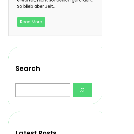
So blieb aber Zeit,…
Read More
Search
S
e
a
r
c
h
Latest Posts