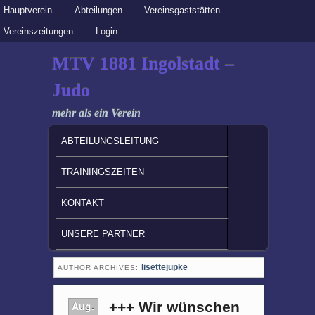
Secondary menu
Hauptverein
Skip to primary content
Skip to secondary content
Abteilungen
Vereinsgaststätten
Vereinszeitungen
Login
MTV 1881 Ingolstadt –
Judo
mehr als ein Verein
MAIN MENU
SKIP TO PRIMARY CONTENT
SKIP TO SECONDARY CONTENT
ABTEILUNGSLEITUNG
TRAININGSZEITEN
KONTAKT
UNSERE PARTNER
lisettejupke
AUTHOR ARCHIVES:
Aug.
+++ Wir wünschen