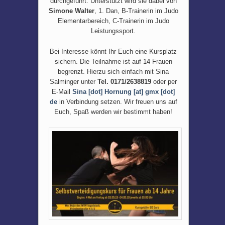
durchgeführt. Unterstützt wird sie dabei von
Simone Walter
, 1. Dan, B-Trainerin im Judo
Elementarbereich, C-Trainerin im Judo
Leistungssport.
Bei Interesse könnt Ihr Euch eine Kursplatz
sichern. Die Teilnahme ist auf 14 Frauen
begrenzt. Hierzu sich einfach mit Sina
Salminger unter
Tel. 0171/2638819
oder per
E-Mail
Sina [dot] Hornung [at] gmx [dot]
de
in Verbindung setzen. Wir freuen uns auf
Euch, Spaß werden wir bestimmt haben!