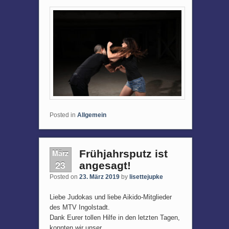
Posted in
Allgemein
März
Frühjahrsputz ist
23
angesagt!
Posted on
23. März 2019
by
lisettejupke
Liebe Judokas und liebe Aikido-Mitglieder
des MTV Ingolstadt.
Dank Eurer tollen Hilfe in den letzten Tagen,
konnten wir unser