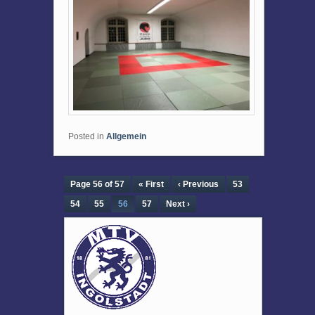
Posted in
Allgemein
Page 56 of 57
« First
‹ Previous
53
54
55
56
57
Next ›