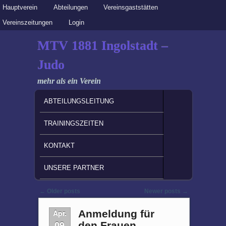
Secondary menu
Hauptverein
Skip to primary content
Skip to secondary content
Abteilungen
Vereinsgaststätten
Vereinszeitungen
Login
MTV 1881 Ingolstadt –
Judo
mehr als ein Verein
MAIN MENU
SKIP TO PRIMARY CONTENT
SKIP TO SECONDARY CONTENT
ABTEILUNGSLEITUNG
TRAININGSZEITEN
KONTAKT
UNSERE PARTNER
Post navigation
←
Older posts
Newer posts
→
Apr.
Anmeldung für
09
den Frauen