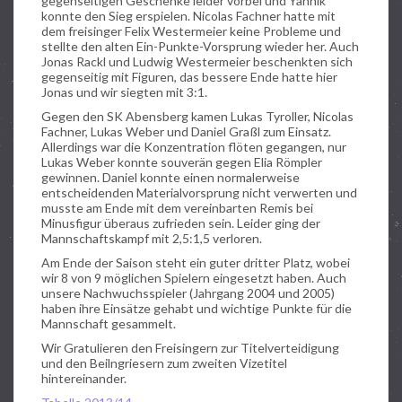
gegenseitigen Geschenke leider vorbei und Yannik
konnte den Sieg erspielen. Nicolas Fachner hatte mit
dem freisinger Felix Westermeier keine Probleme und
stellte den alten Ein-Punkte-Vorsprung wieder her. Auch
Jonas Rackl und Ludwig Westermeier beschenkten sich
gegenseitig mit Figuren, das bessere Ende hatte hier
Jonas und wir siegten mit 3:1.
Gegen den SK Abensberg kamen Lukas Tyroller, Nicolas
Fachner, Lukas Weber und Daniel Graßl zum Einsatz.
Allerdings war die Konzentration flöten gegangen, nur
Lukas Weber konnte souverän gegen Elia Römpler
gewinnen. Daniel konnte einen normalerweise
entscheidenden Materialvorsprung nicht verwerten und
musste am Ende mit dem vereinbarten Remis bei
Minusfigur überaus zufrieden sein. Leider ging der
Mannschaftskampf mit 2,5:1,5 verloren.
Am Ende der Saison steht ein guter dritter Platz, wobei
wir 8 von 9 möglichen Spielern eingesetzt haben. Auch
unsere Nachwuchsspieler (Jahrgang 2004 und 2005)
haben ihre Einsätze gehabt und wichtige Punkte für die
Mannschaft gesammelt.
Wir Gratulieren den Freisingern zur Titelverteidigung
und den Beilngriesern zum zweiten Vizetitel
hintereinander.