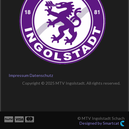
Impressum
Datenschutz
Copyright © 2025 MTV Ingolstadt. All rights reserved.
© MTV Ingolstadt Schach
Designed by Smartcat