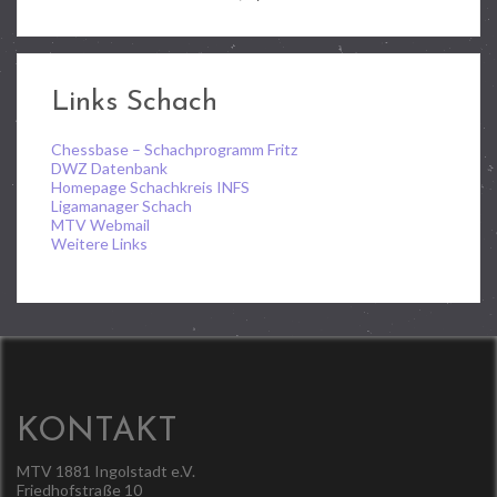
Links Schach
Chessbase – Schachprogramm Fritz
DWZ Datenbank
Homepage Schachkreis INFS
Ligamanager Schach
MTV Webmail
Weitere Links
KONTAKT
MTV 1881 Ingolstadt e.V.
Friedhofstraße 10