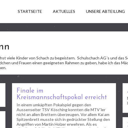
STARTSEITE
AKTUELLES
UNSERE ABTEILUNG
nn
lichst viele Kinder von Schach zu begeistern. Schulschach AG´s und das 
dchen und Frauen einen geeigneten Rahmen zu geben, habe ich das Mädc
men.
Finale im
Kreismannschaftspokal erreicht
In einem umkäpften Pokalspiel gegen den
Aussenseiter TSV Kösching konnten die MTV´ler
nicht an allen Brettern überzeugen. Vor allem Kai am
Spitzenbrett musste sich in gedrückter Stellung den
Angriffen von Martin Holzer erwehren. Als es