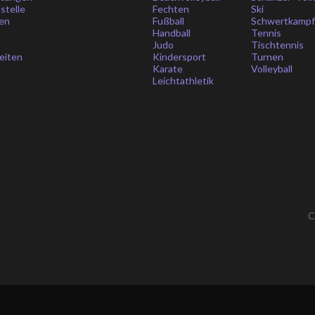
stelle
Fechten
Ski
en
Fußball
Schwertkamp
Handball
Tennis
Judo
Tischtennis
eiten
Kindersport
Turnen
Karate
Volleyball
Leichtathletik
C