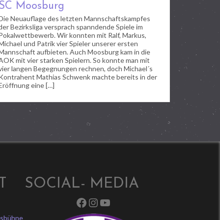
SC Moosburg
Die Neuauflage des letzten Mannschaftskampfes
der Bezirksliga versprach spanndende Spiele im
Pokalwettbewerb. Wir konnten mit Ralf, Markus,
Michael und Patrik vier Spieler unserer ersten
Mannschaft aufbieten. Auch Moosburg kam in die
AOK mit vier starken Spielern. So konnte man mit
vier langen Begegnungen rechnen, doch Michael´s
Kontrahent Mathias Schwenk machte bereits in der
Eröffnung eine […]
T
SOCIAL- MEDIA
Facebook
Instagram
YouTube
ksbühne