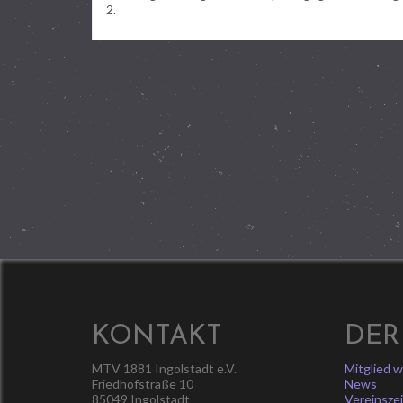
2.
KONTAKT
DER
MTV 1881 Ingolstadt e.V.
Mitglied 
Friedhofstraße 10
News
85049 Ingolstadt
Vereinsze