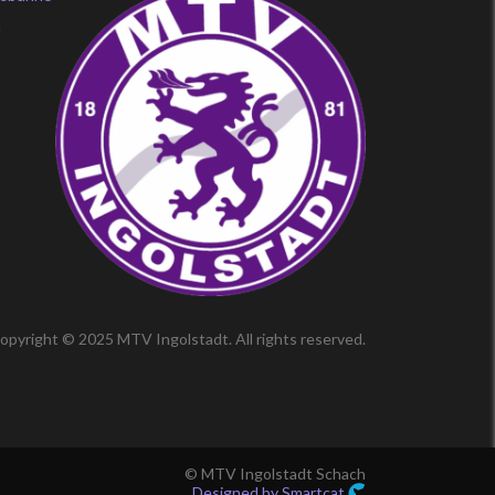
f
opyright © 2025 MTV Ingolstadt. All rights reserved.
© MTV Ingolstadt Schach
Designed by Smartcat