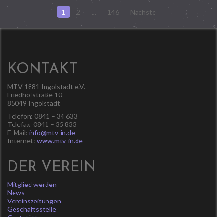
Seitennummerierung
1
2
…
146
Nächste
der
Beiträge
KONTAKT
MTV 1881 Ingolstadt e.V.
Friedhofstraße 10
85049 Ingolstadt
Telefon: 0841 – 34 633
Telefax: 0841 – 35 833
E-Mail:
info@mtv-in.de
Internet:
www.mtv-in.de
DER VEREIN
Mitglied werden
News
Vereinszeitungen
Geschäftsstelle