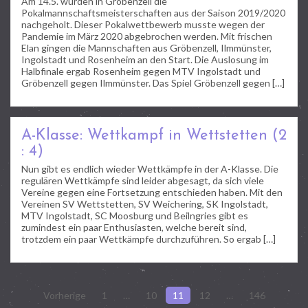
Am 14.5. wurden in Gröbenzell die
Pokalmannschaftsmeisterschaften aus der Saison 2019/2020
nachgeholt. Dieser Pokalwettbewerb musste wegen der
Pandemie im März 2020 abgebrochen werden. Mit frischen
Elan gingen die Mannschaften aus Gröbenzell, Ilmmünster,
Ingolstadt und Rosenheim an den Start. Die Auslosung im
Halbfinale ergab Rosenheim gegen MTV Ingolstadt und
Gröbenzell gegen Ilmmünster. Das Spiel Gröbenzell gegen […]
A-Klasse: Wettkampf in Wettstetten (2
: 4)
Nun gibt es endlich wieder Wettkämpfe in der A-Klasse. Die
regulären Wettkämpfe sind leider abgesagt, da sich viele
Vereine gegen eine Fortsetzung entschieden haben. Mit den
Vereinen SV Wettstetten, SV Weichering, SK Ingolstadt,
MTV Ingolstadt, SC Moosburg und Beilngries gibt es
zumindest ein paar Enthusiasten, welche bereit sind,
trotzdem ein paar Wettkämpfe durchzuführen. So ergab […]
Seitennummerierung
Vorherige
1
…
10
11
12
…
146