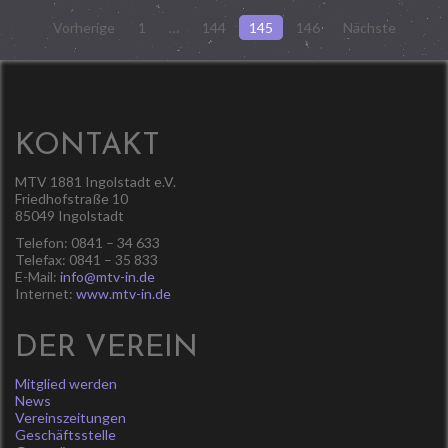
Seitennummerierung
Vorherige
1
…
144
145
146
Nächste
der
Beiträge
KONTAKT
MTV 1881 Ingolstadt e.V.
Friedhofstraße 10
85049 Ingolstadt
Telefon: 0841 – 34 633
Telefax: 0841 – 35 833
E-Mail:
info@mtv-in.de
Internet:
www.mtv-in.de
DER VEREIN
Mitglied werden
News
Vereinszeitungen
Geschäftsstelle