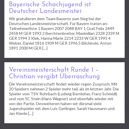
Bayerische Schachjugend ist
Deutscher Landesmeister
Wir gratulieren dem Team Bayerns zum Sieg bei der
Deutschen Landesmeisterschaft. Für Bayern traten an:
Teilnehmerliste 1 Bayern 2007 2048 BAY 1 Graf, Felix 2449
2458 M GER 1993 2 Berchtenbreiter, Maximilian 2328 2339 M
GER 1994 3 Klek, Hanna Marie 2214 2233 W GER 1995 4
Weber, Daniel 1816 1909 M GER 1996 5 Bilchinski, Anton
1891 2000 M GER […]
Vereinsmeisterschaft Runde 1 –
Christian vergibt Überraschung
Die Vereinsmeisterschaft findet wieder regen Zuspruch. Mit
20 Spielern nehmen 2 Spieler mehr teil, als im letzten Jahr. Die
Spieler vom TSV Rohrbach (Ludwig Bernloher, Franz Schmidl)
und vom SC Stein (Hans Wagner) sind ebenfalls wieder mit
von der Partie. Desweiteren haben wir diesmal viele
Jugendspieler mit dem Luis Gerlinger, Sarah Hausmann und
Jan Kienle […]