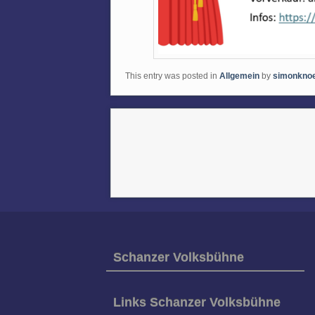
This entry was posted in
Allgemein
by
simonknoe
Schanzer Volksbühne
Links Schanzer Volksbühne