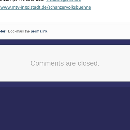
ferl
. Bookmark the
permalink
.
Comments are closed.