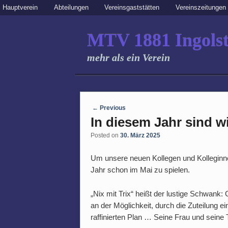
Secondary menu
Hauptverein
Abteilungen
Vereinsgaststätten
Vereinszeitungen
Skip to primary content
Skip to secondary content
MTV 1881 Ingolst
mehr als ein Verein
MAIN MENU
SKIP TO PRIMARY CONTENT
SKIP TO SECONDARY CONTENT
Post navigation
←
Previous
In diesem Jahr sind w
Posted on
30. März 2025
Um unsere neuen Kollegen und Kolleginnen
Jahr schon im Mai zu spielen.
„Nix mit Trix“ heißt der lustige Schwank:
an der Möglichkeit, durch die Zuteilung e
raffinierten Plan … Seine Frau und seine T