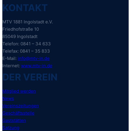
KONTAKT
MTV 1881 Ingolstadt e.V.
Friedhofstraße 10
85049 Ingolstadt
Telefon: 0841 – 34 633
Telefax: 0841 – 35 833
E-Mail:
info@mtv-in.de
Internet:
www.mtv-in.de
DER VEREIN
Mitglied werden
News
Vereinszeitungen
Geschäftsstelle
Gaststätten
Satzung