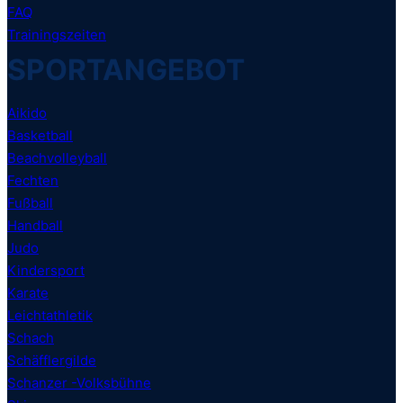
FAQ
Trainingszeiten
SPORTANGEBOT
Aikido
Basketball
Beachvolleyball
Fechten
Fußball
Handball
Judo
Kindersport
Karate
Leichtathletik
Schach
Schäfflergilde
Schanzer -Volksbühne