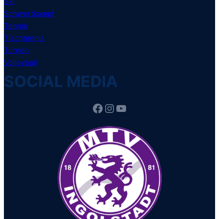
Ski
Schwertkampf
Tennis
Tischtennis
Turnen
Volleyball
SOCIAL MEDIA
Facebook
Instagram
YouTube