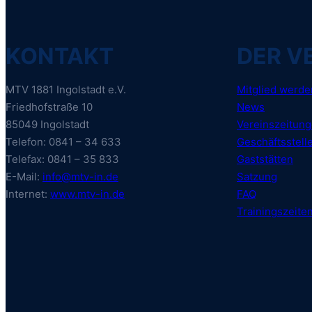
KONTAKT
DER V
MTV 1881 Ingolstadt e.V.
Mitglied werde
Friedhofstraße 10
News
85049 Ingolstadt
Vereinszeitun
Telefon: 0841 – 34 633
Geschäftsstell
Telefax: 0841 – 35 833
Gaststätten
E-Mail:
info@mtv-in.de
Satzung
Internet:
www.mtv-in.de
FAQ
Trainingszeite