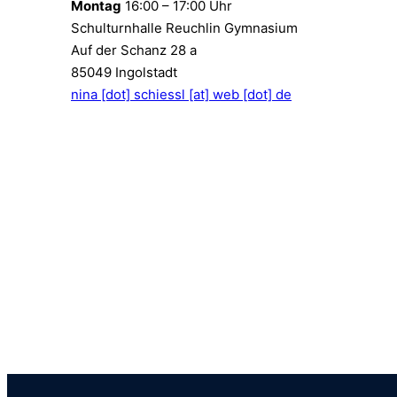
Montag
16:00 – 17:00 Uhr
Schulturnhalle Reuchlin Gymnasium
Auf der Schanz 28 a
85049 Ingolstadt
nina [dot] schiessl [at] web [dot] de