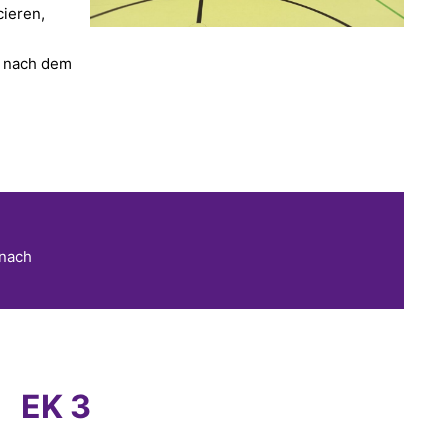
cieren,
d nach dem
 nach
EK 3