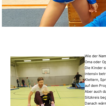
Wie der Name
Oma oder Opa
Die Kinder s
intensiv bet
Klettern, Sp
auf dem Pro
Aber auch da
Sitzkreis be
Danach wärme