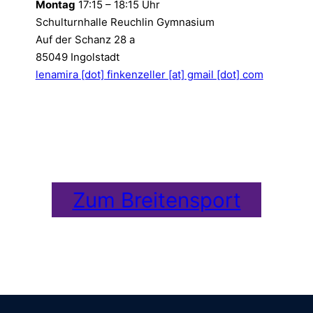
Montag
17:15 – 18:15 Uhr
Schulturnhalle Reuchlin Gymnasium
Auf der Schanz 28 a
85049 Ingolstadt
lenamira [dot] finkenzeller [at] gmail [dot] com
Zum Breitensport