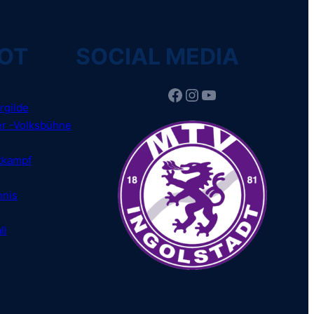
OT
SOCIAL MEDIA
Facebook
Instagram
YouTube
rgilde
r -Volksbühne
tkampf
nnis
ll