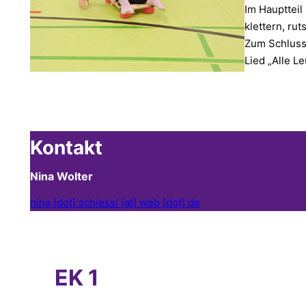
Im Hauptteil
klettern, ru
Zum Schluss
Lied „Alle L
Kontakt
Nina Wolter
nina [dot] schiessl [at] web [dot] de
EK 1