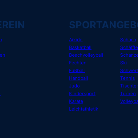
EREIN
SPORTANGEB
n
Aikido
Schach
Basketball
Schäffle
gen
Beachvolleyball
Schanze
e
Fechten
Ski
Fußball
Schwer
Handball
Tennis
Judo
Tischte
n
Kindersport
Turnen
Karate
Volleyba
Leichtathletik