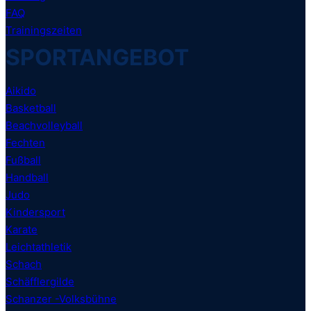
FAQ
Trainingszeiten
SPORTANGEBOT
Aikido
Basketball
Beachvolleyball
Fechten
Fußball
Handball
Judo
Kindersport
Karate
Leichtathletik
Schach
Schäfflergilde
Schanzer -Volksbühne