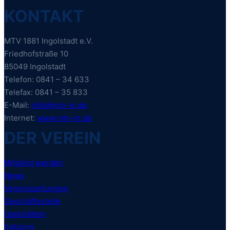
KONTAKT
MTV 1881 Ingolstadt e.V.
Friedhofstraße 10
85049 Ingolstadt
Telefon: 0841 – 34 633
Telefax: 0841 – 35 833
E-Mail:
info@mtv-in.de
Internet:
www.mtv-in.de
DER VEREIN
Mitglied werden
News
Vereinszeitungen
Geschäftsstelle
Gaststätten
Satzung