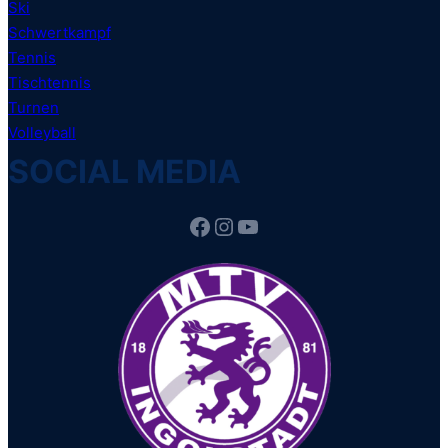
Ski
Schwertkampf
Tennis
Tischtennis
Turnen
Volleyball
SOCIAL MEDIA
Facebook
Instagram
YouTube