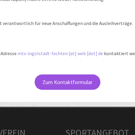
t verantwortlich für neue Anschaffungen und die Ausleihverträge.
l-Adresse
mtv-ingolstadt-fechten [at] web [dot] de
kontaktiert we
Zum Kontaktformular
VEREIN
SPORTANGEBOT