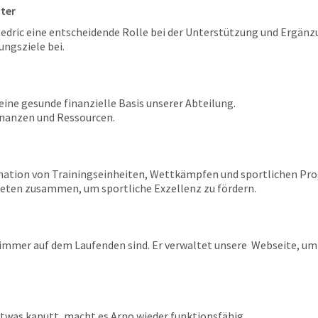
iter
 Cedric eine entscheidende Rolle bei der Unterstützung und Ergänz
ngsziele bei.
 eine gesunde finanzielle Basis unserer Abteilung.
inanzen und Ressourcen.
rdination von Trainingseinheiten, Wettkämpfen und sportlichen Pr
leten zusammen, um sportliche Exzellenz zu fördern.
Sie immer auf dem Laufenden sind. Er verwaltet unsere Webseite, 
etwas kaputt, macht es Arno wieder funktionsfähig.