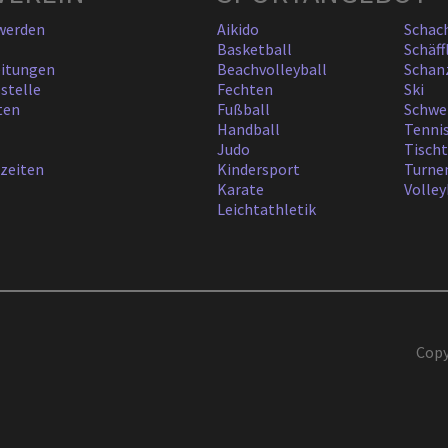
 werden
Aikido
Schac
Basketball
Schäff
eitungen
Beachvolleyball
Schan
stelle
Fechten
Ski
ten
Fußball
Schwe
Handball
Tenni
Judo
Tisch
szeiten
Kindersport
Turne
Karate
Volley
Leichtathletik
Copy