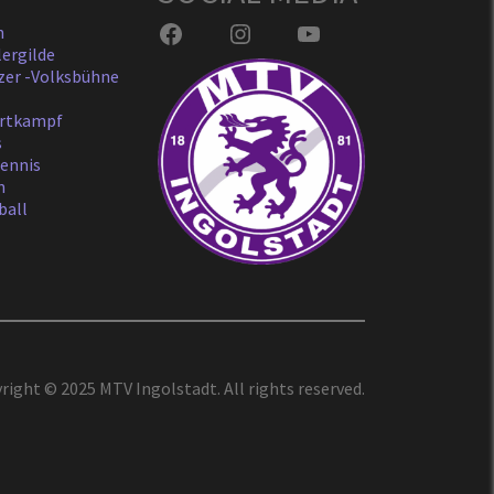
Facebook
Instagram
YouTube
h
lergilde
zer -Volksbühne
rtkampf
s
tennis
n
ball
right © 2025 MTV Ingolstadt. All rights reserved.