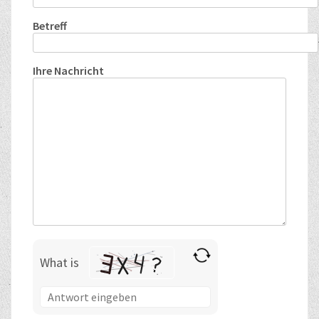
Betreff
Ihre Nachricht
What is
Solve
the
math