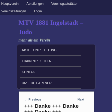
Secondary menu
Hauptverein
Skip to primary content
Skip to secondary content
Abteilungen
Vereinsgaststätten
Vereinszeitungen
Login
MTV 1881 Ingolstadt –
Judo
mehr als ein Verein
MAIN MENU
SKIP TO PRIMARY CONTENT
SKIP TO SECONDARY CONTENT
ABTEILUNGSLEITUNG
TRAININGSZEITEN
KONTAKT
UNSERE PARTNER
Post navigation
←
Previous
Next
→
+++ Danke +++ Danke
+++ Danke +++