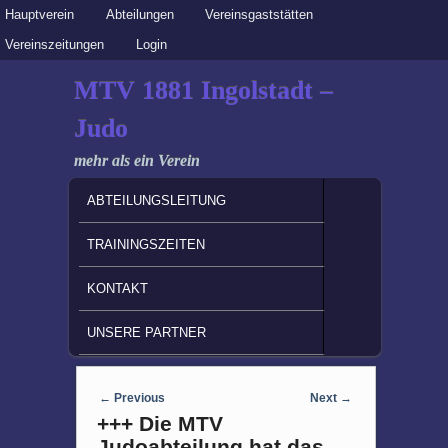
Secondary menu
Hauptverein
Skip to primary content
Skip to secondary content
Abteilungen
Vereinsgaststätten
Vereinszeitungen
Login
MTV 1881 Ingolstadt –
Judo
mehr als ein Verein
MAIN MENU
SKIP TO PRIMARY CONTENT
SKIP TO SECONDARY CONTENT
ABTEILUNGSLEITUNG
TRAININGSZEITEN
KONTAKT
UNSERE PARTNER
Post navigation
←
Previous
Next
→
+++ Die MTV
Judoabteilung hat das