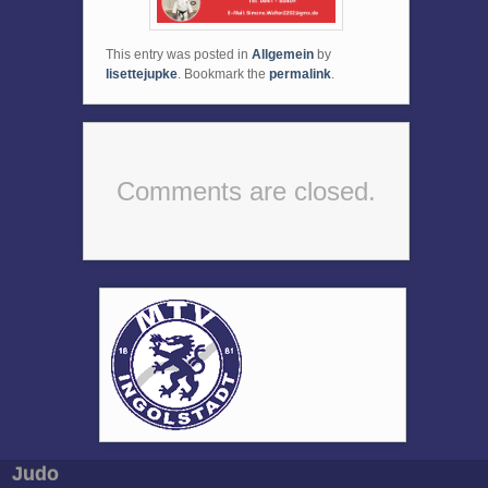
This entry was posted in
Allgemein
by
lisettejupke
. Bookmark the
permalink
.
Comments are closed.
Judo