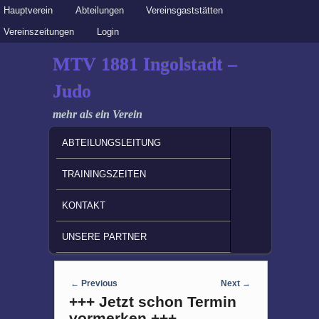
Secondary menu
Hauptverein
Skip to primary content
Skip to secondary content
Abteilungen
Vereinsgaststätten
Vereinszeitungen
Login
MTV 1881 Ingolstadt –
Judo
mehr als ein Verein
MAIN MENU
SKIP TO PRIMARY CONTENT
SKIP TO SECONDARY CONTENT
ABTEILUNGSLEITUNG
TRAININGSZEITEN
KONTAKT
UNSERE PARTNER
Post navigation
←
Previous
Next
→
+++ Jetzt schon Termin
vormerken +++