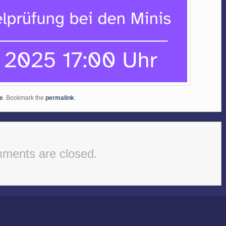
ke
. Bookmark the
permalink
.
ments are closed.