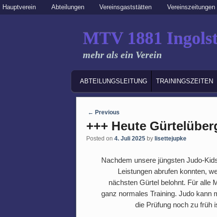
Secondary menu
Hauptverein
Abteilungen
Vereinsgaststätten
Vereinszeitungen
Skip to primary content
Skip to secondary content
MTV 1881 Ingolst
mehr als ein Verein
MAIN MENU
SKIP TO PRIMARY CONTENT
SKIP TO SECONDARY CONTENT
ABTEILUNGSLEITUNG
TRAININGSZEITEN
Post navigation
←
Previous
+++ Heute Gürtelüber
Posted on
4. Juli 2025
by
lisettejupke
Nachdem unsere jüngsten Judo-Kids i
Leistungen abrufen konnten, wer
nächsten Gürtel belohnt. Für alle 
ganz normales Training. Judo kann m
die Prüfung noch zu früh i