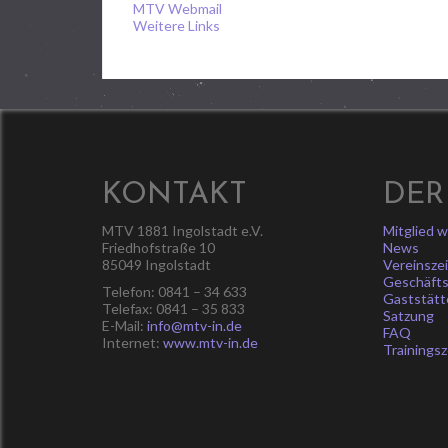
MTV Webmail
Weitere Links
KONTAKT
DER
MTV 1881 Ingolstadt e.V.
Mitglied 
Friedhofstraße 10
News
85049 Ingolstadt
Vereinsze
Geschäfts
Telefon: 0841 – 34 633
Gaststätt
Telefax: 0841 – 35 833
Satzung
E-Mail:
info@mtv-in.de
FAQ
Internet:
www.mtv-in.de
Trainingsz