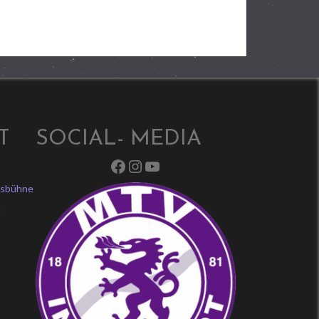
T
SOCIAL- MEDIA
Facebook
Instagram
YouTube
ksbühne
f