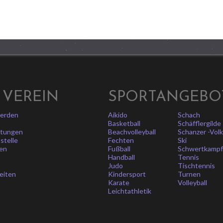
 VEREIN
SPORTANGEBO
werden
Aikido
Schach
Basketball
Schäfflergilde
itungen
Beachvolleyball
Schanzer -Vol
stelle
Fechten
Ski
en
Fußball
Schwertkamp
Handball
Tennis
Judo
Tischtennis
eiten
Kindersport
Turnen
Karate
Volleyball
Leichtathletik