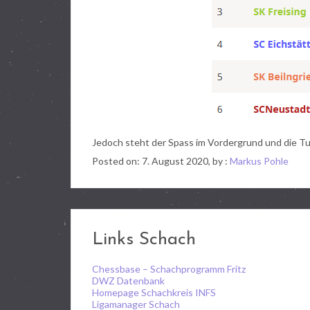
Jedoch steht der Spass im Vordergrund und die Tur
Posted on: 7. August 2020, by :
Markus Pohle
Links Schach
Chessbase – Schachprogramm Fritz
DWZ Datenbank
Homepage Schachkreis INFS
Ligamanager Schach