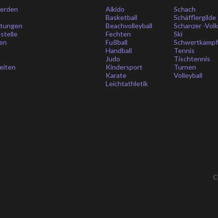
werden
Aikido
Schach
Basketball
Schäfflergilde
itungen
Beachvolleyball
Schanzer -Vol
stelle
Fechten
Ski
en
Fußball
Schwertkamp
Handball
Tennis
Judo
Tischtennis
eiten
Kindersport
Turnen
Karate
Volleyball
Leichtathletik
C