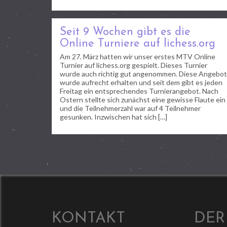
Seit 9 Wochen gibt es die
Online Turniere auf lichess.org
Am 27. März hatten wir unser erstes MTV Online
Turnier auf lichess.org gespielt. Dieses Turnier
wurde auch richtig gut angenommen. Diese Angebot
wurde aufrecht erhalten und seit dem gibt es jeden
Freitag ein entsprechendes Turnierangebot. Nach
Ostern stellte sich zunächst eine gewisse Flaute ein
und die Teilnehmerzahl war auf 4 Teilnehmer
gesunken. Inzwischen hat sich […]
KONTAKT
DER