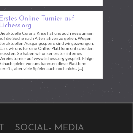
Erstes Online Turnier auf
Lichess.org
Die aktuelle Corona Krise hat uns auch gezwungen
auf die Suche nach Alternativen zu gehen. Wegen
der aktuellen Ausgangssperre sind wir gezwungen,
dass wir uns für eine Online Plattform entscheiden
mussten. So haben wir unser erstes internes
Vereinsturnier auf www.lichess.org gespielt. Einige
Schachspieler von uns kannten diese Plattform
bereits, aber viele Spieler auch noch nicht. […]
T
SOCIAL- MEDIA