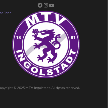
Facebook
Instagram
YouTube
ksbühne
f
opyright © 2025 MTV Ingolstadt. All rights reserved.