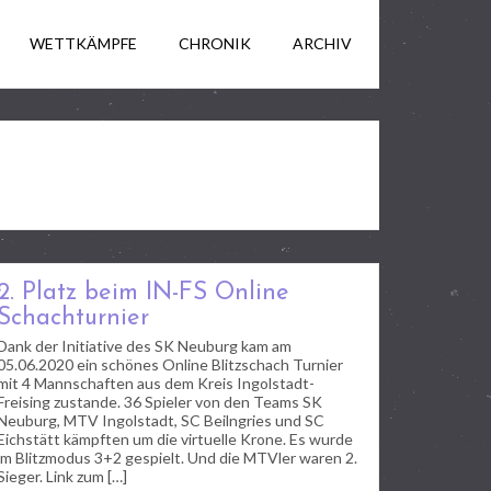
WETTKÄMPFE
CHRONIK
ARCHIV
2. Platz beim IN-FS Online
Schachturnier
Dank der Initiative des SK Neuburg kam am
05.06.2020 ein schönes Online Blitzschach Turnier
mit 4 Mannschaften aus dem Kreis Ingolstadt-
Freising zustande. 36 Spieler von den Teams SK
Neuburg, MTV Ingolstadt, SC Beilngries und SC
Eichstätt kämpften um die virtuelle Krone. Es wurde
im Blitzmodus 3+2 gespielt. Und die MTVler waren 2.
Sieger. Link zum […]