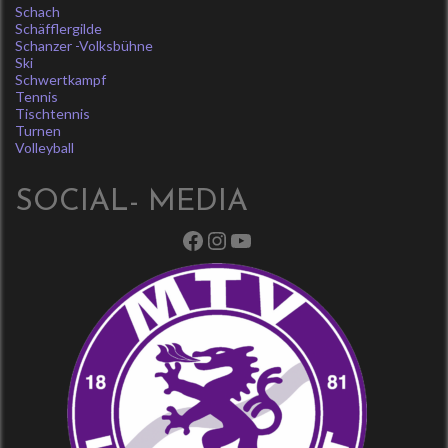
Schach
Schäfflergilde
Schanzer -Volksbühne
Ski
Schwertkampf
Tennis
Tischtennis
Turnen
Volleyball
SOCIAL- MEDIA
Facebook
Instagram
YouTube