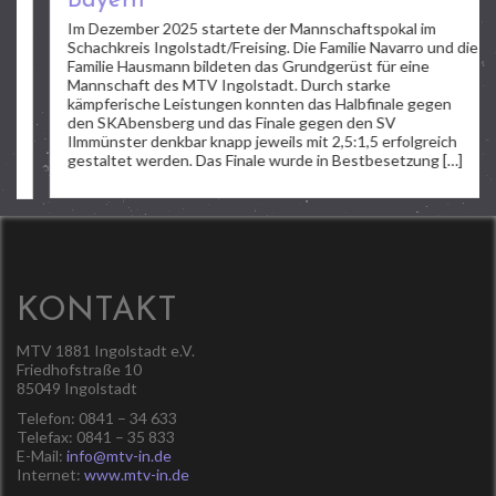
Bayern
Im Dezember 2025 startete der Mannschaftspokal im
Schachkreis Ingolstadt/Freising. Die Familie Navarro und die
Familie Hausmann bildeten das Grundgerüst für eine
Mannschaft des MTV Ingolstadt. Durch starke
kämpferische Leistungen konnten das Halbfinale gegen
den SKAbensberg und das Finale gegen den SV
Ilmmünster denkbar knapp jeweils mit 2,5:1,5 erfolgreich
gestaltet werden. Das Finale wurde in Bestbesetzung […]
KONTAKT
MTV 1881 Ingolstadt e.V.
Friedhofstraße 10
85049 Ingolstadt
Telefon: 0841 – 34 633
Telefax: 0841 – 35 833
E-Mail:
info@mtv-in.de
Internet:
www.mtv-in.de