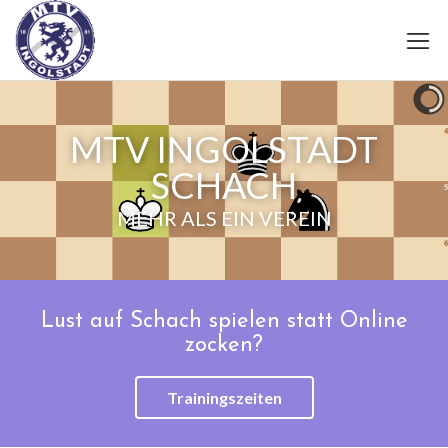
MTV INGOLSTADT
SCHACH
MEHR ALS EIN VEREIN
Lust auf Schach spielen statt Online
zocken?
Trainingszeiten