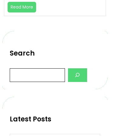
Read More
Search
S
e
a
r
c
h
Latest Posts