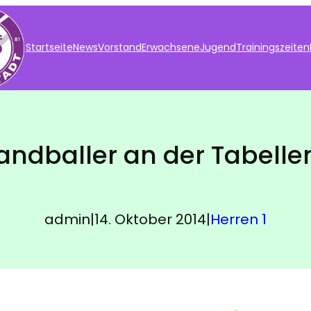
Startseite
News
Vorstand
Erwachsene
Jugend
Trainingszeiten
ndballer an der Tabelle
admin
|
14. Oktober 2014
|
Herren 1