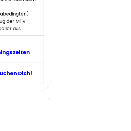
abedingten)
ug der MTV-
aller aus…
e
ningszeiten
suchen Dich!