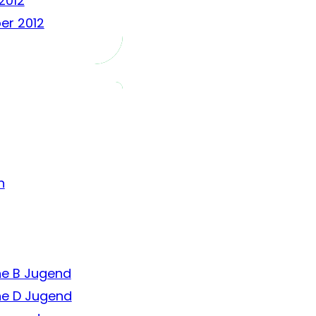
2012
er 2012
n
he B Jugend
he D Jugend