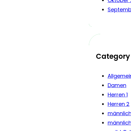
Oktober 
Septemb
Category
Allgemei
Damen
Herren 1
Herren 2
männlic
männlic