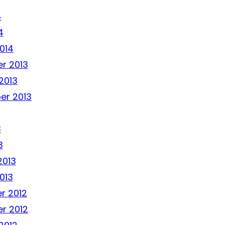
4
4
014
r 2013
2013
er 2013
3
3
2013
013
r 2012
r 2012