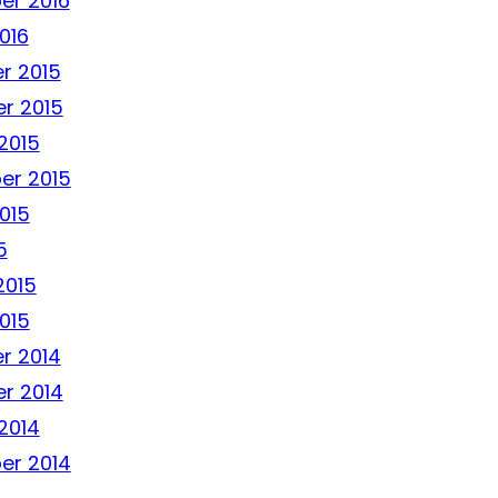
er 2016
016
r 2015
r 2015
2015
er 2015
015
5
2015
015
r 2014
r 2014
2014
er 2014