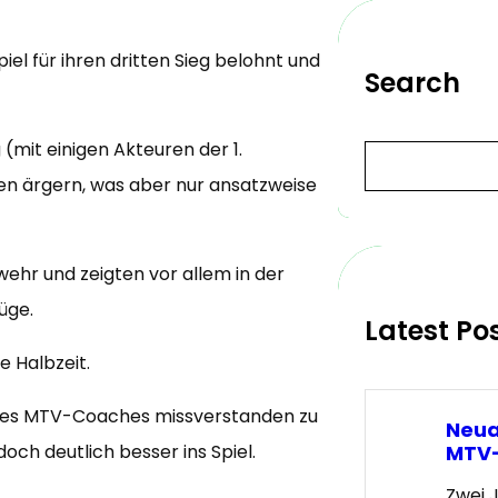
el für ihren dritten Sieg belohnt und
Search
(mit einigen Akteuren der 1.
S
e
ßen ärgern, was aber nur ansatzweise
a
r
c
h
wehr und zeigten vor allem in der
üge.
Latest Po
ie Halbzeit.
 des MTV-Coaches missverstanden zu
Neua
ch deutlich besser ins Spiel.
MTV-
Zwei 