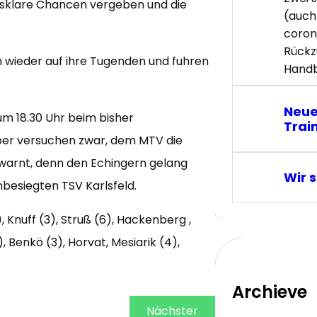
lasklare Chancen vergeben und die
(auch
coron
Rückz
h wieder auf ihre Tugenden und fuhren
Handb
Neu
m 18.30 Uhr beim bisher
Trai
ber versuchen zwar, dem MTV die
gewarnt, denn den Echingern gelang
Wir 
nbesiegten TSV Karlsfeld.
Knuff (3), Struß (6), Hackenberg ,
 Benkö (3), Horvat, Mesiarik (4),
Archieve
Nächster