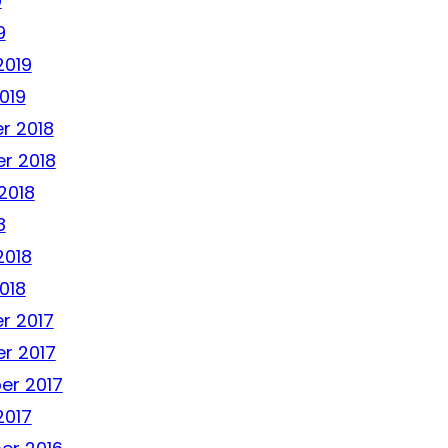
9
9
2019
019
r 2018
r 2018
2018
8
2018
018
r 2017
r 2017
er 2017
2017