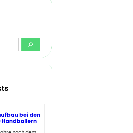
sts
ufbau bei den
Handballern
Jahre nach dem