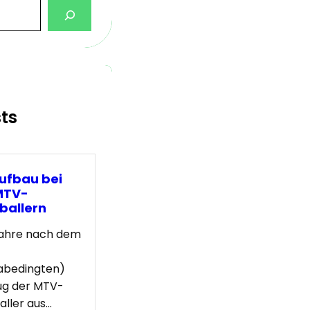
sts
ufbau bei
MTV-
ballern
Jahre nach dem
abedingten)
ug der MTV-
ller aus…