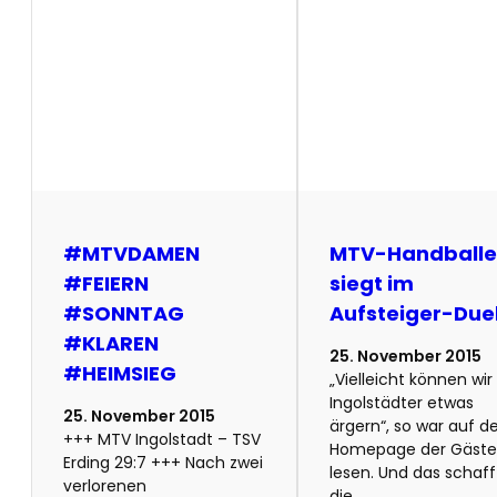
#‎MTVDAMEN‬
MTV-Handballe
‪#‎FEIERN‬
siegt im
‪#‎SONNTAG‬
Aufsteiger-Duel
‪#‎KLAREN‬
25. November 2015
‪#‎HEIMSIEG‬
„Vielleicht können wir
Ingolstädter etwas
25. November 2015
ärgern“, so war auf d
+++ MTV Ingolstadt – TSV
Homepage der Gäste
Erding 29:7 +++ Nach zwei
lesen. Und das schaf
verlorenen
die…