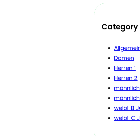
Category
Allgemei
Damen
Herren 1
Herren 2
männlich
männlich
weibl. B 
weibl. C