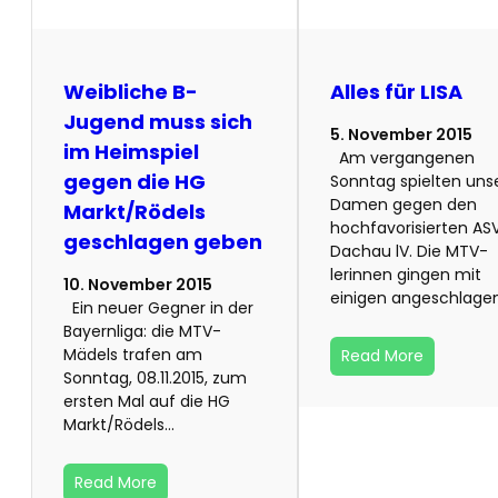
Weibliche B-
Alles für LISA
Jugend muss sich
5. November 2015
im Heimspiel
Am vergangenen
gegen die HG
Sonntag spielten uns
Damen gegen den
Markt/Rödels
hochfavorisierten AS
geschlagen geben
Dachau lV. Die MTV-
lerinnen gingen mit
10. November 2015
einigen angeschlage
Ein neuer Gegner in der
Bayernliga: die MTV-
Mädels trafen am
Read More
Sonntag, 08.11.2015, zum
ersten Mal auf die HG
Markt/Rödels…
Read More