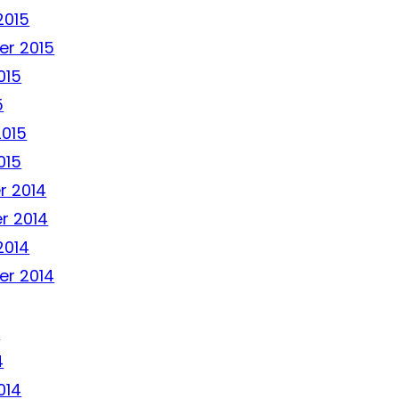
2015
r 2015
015
5
2015
015
r 2014
r 2014
2014
r 2014
4
4
014