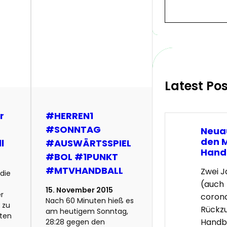
S
e
a
r
c
h
Latest Po
r
#HERREN1
#SONNTAG
Neua
den 
l
#AUSWÄRTSSPIEL
Hand
#BOL #1PUNKT
#MTVHANDBALL
Zwei 
 die
(auch
15. November 2015
er
coron
Nach 60 Minuten hieß es
 zu
Rückz
am heutigem Sonntag,
ften
Handba
28:28 gegen den