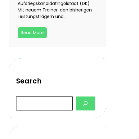
AufstiegskandidatIngolstadt (DK)
Mit neuem Trainer, den bisherigen
Leistungsträgern und…
Read More
Search
S
e
a
r
c
h