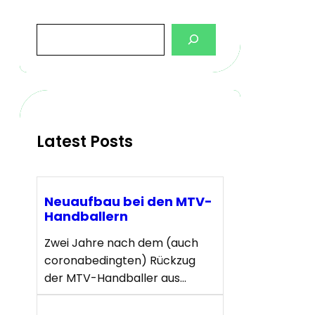
S
e
a
r
c
h
Latest Posts
Neuaufbau bei den MTV-
Handballern
Zwei Jahre nach dem (auch
coronabedingten) Rückzug
der MTV-Handballer aus…