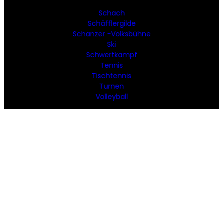
Schach
Schäfflergilde
Schanzer -Volksbühne
Ski
Schwertkampf
Tennis
Tischtennis
Turnen
Volleyball
SOCIAL MEDIA
Facebook
Instagram
YouTube