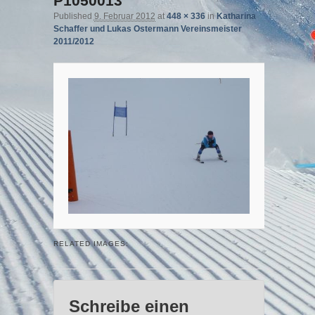
P1050013
Published
9. Februar 2012
at
448 × 336
in
Katharina
Schaffer und Lukas Ostermann Vereinsmeister
2011/2012
RELATED IMAGES:
Schreibe einen