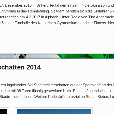
 17. Dezember 2016 in Unken/Heutal gemeinsam in die Skisaison und 
führung in das Renntraining. Seitdem bereiten sich die Skifahrer wie
sterschaften am 4.2.2017 in Alpbach. Unter Regie von Tina Angermeier
/45 in der Turnhalle des Katharinen Gymnasiums an ihrer Fitness. Neu
schaften 2014
n Ingolstädter Ski-Stadtmeisterschaften auf der Sportivabfahrt der E
er den mit 38 Toren flüssig gesteckten Kurs. Bei den Jugendlichen k
tadtmeister stellen. Weitere Podestplätze erzielten Stefan Bieber, L