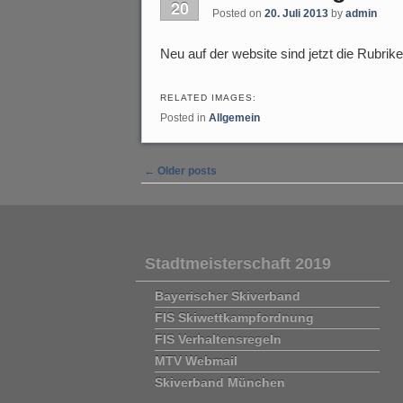
20
Posted on
20. Juli 2013
by
admin
Neu auf der website sind jetzt die Rubrike
RELATED IMAGES:
Posted in
Allgemein
Post navigation
←
Older posts
Stadtmeisterschaft 2019
Bayerischer Skiverband
FIS Skiwettkampfordnung
FIS Verhaltensregeln
MTV Webmail
Skiverband München