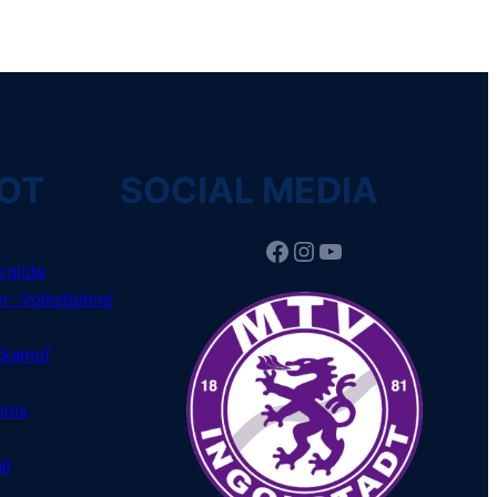
OT
SOCIAL MEDIA
Facebook
Instagram
YouTube
rgilde
r -Volksbühne
tkampf
nnis
ll