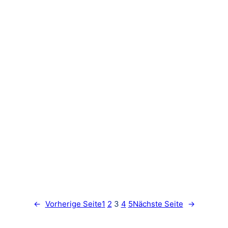
←
Vorherige Seite
1
2
3
4
5
Nächste Seite
→