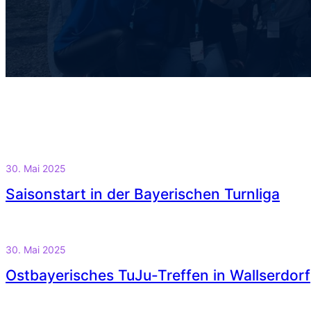
30. Mai 2025
Saisonstart in der Bayerischen Turnliga
30. Mai 2025
Ostbayerisches TuJu-Treffen in Wallserdorf