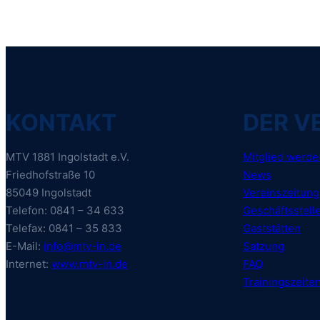
KONTAKT
DER V
MTV 1881 Ingolstadt e.V.
Mitglied werde
Friedhofstraße 10
News
85049 Ingolstadt
Vereinszeitun
Telefon: 0841 – 34 633
Geschäftsstell
Telefax: 0841 – 35 833
Gaststätten
E-Mail:
info@mtv-in.de
Satzung
Internet:
www.mtv-in.de
FAQ
Trainingszeite