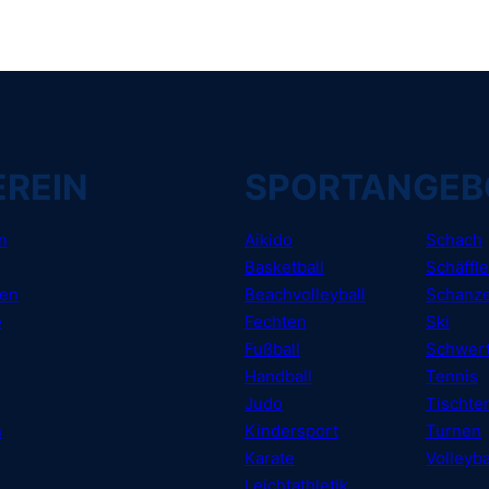
EREIN
SPORTANGEB
n
Aikido
Schach
Basketball
Schäffle
gen
Beachvolleyball
Schanze
e
Fechten
Ski
Fußball
Schwer
Handball
Tennis
Judo
Tischte
n
Kindersport
Turnen
Karate
Volleyba
Leichtathletik